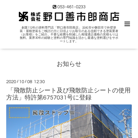
053-461-0233
創業112年の塗料専門店「野口善市郎商店」 浜松市や磐田市で外壁塗
装・屋根塗装をご検討の方に日頃よりお取引のある信頼できる塗装業者
（お客様）をご紹介。不要な経費を削減した相場適正価格の見積もりは
無料。業界30年の経験と塗料の専門知識を活かし最適な塗料選びをサポ
ートします。
お知らせ
2020
/
10
/
08 12:30
「飛散防止シート及び飛散防止シートの使用
方法」特許第6757031号に登録