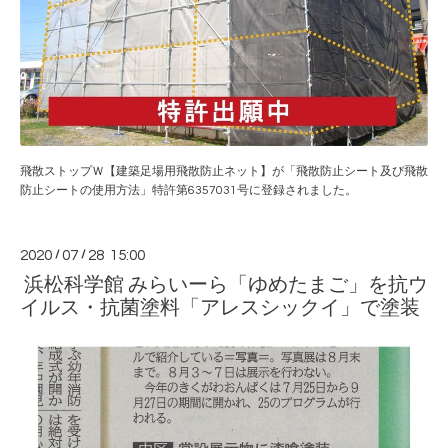
飛散ストップＷ【建築足場用飛散防止ネット】が「飛散防止シート及び飛散
防止シートの使用方法」特許第6357031号に登録されました。
2020
/
07
/
28 15:00
浜松科学館 みらいーら「ゆめたまご」を抗ウ
イルス・抗菌塗料「アレスシックイ」で塗装