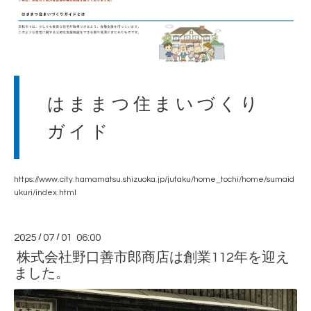
はままつ住まいづくり
ガイド
https://www.city.hamamatsu.shizuoka.jp/jutaku/home_tochi/home/sumaid
ukuri/index.html
2025
/
07
/
01 06:00
株式会社野口善市郎商店は創業112年を迎え
ました。