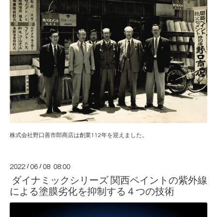
株式会社野口善市郎商店は創業112年を迎えました。
2022
/
06
/
08 08:00
ダイナミックシリーズ 関西ペイントの紫外線
による塗膜劣化を抑制する４つの技術