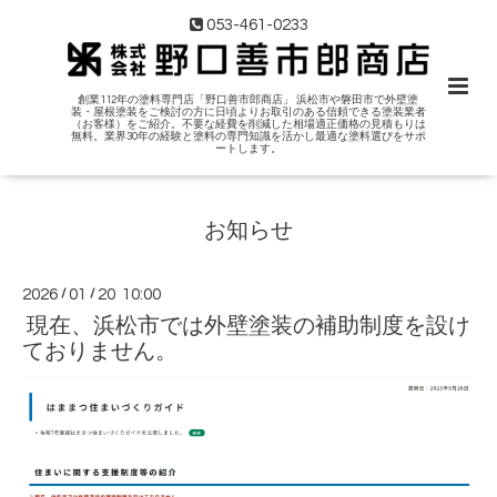
053-461-0233
創業112年の塗料専門店「野口善市郎商店」 浜松市や磐田市で外壁塗
装・屋根塗装をご検討の方に日頃よりお取引のある信頼できる塗装業者
（お客様）をご紹介。不要な経費を削減した相場適正価格の見積もりは
無料。業界30年の経験と塗料の専門知識を活かし最適な塗料選びをサポ
ートします。
お知らせ
2026
/
01
/
20 10:00
現在、浜松市では外壁塗装の補助制度を設け
ておりません。